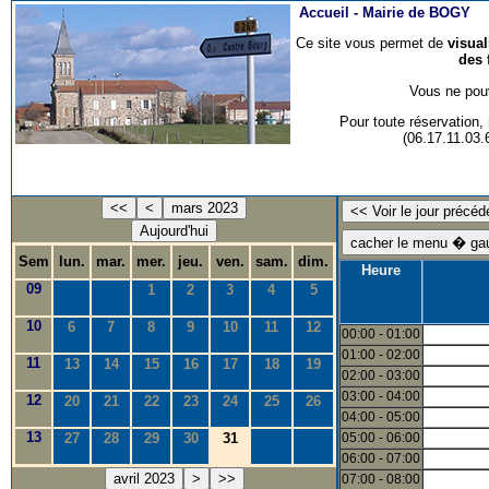
Accueil -
Mairie de BOGY
Ce site vous permet de
visua
des 
Vous ne pouv
Pour toute réservation
(06.17.11.03
<<
<
mars 2023
Aujourd'hui
Sem
lun.
mar.
mer.
jeu.
ven.
sam.
dim.
Heure
09
1
2
3
4
5
10
6
7
8
9
10
11
12
00:00 - 01:00
01:00 - 02:00
11
13
14
15
16
17
18
19
02:00 - 03:00
03:00 - 04:00
12
20
21
22
23
24
25
26
04:00 - 05:00
13
27
28
29
30
31
05:00 - 06:00
06:00 - 07:00
avril 2023
>
>>
07:00 - 08:00