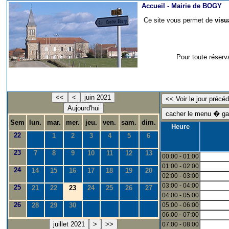
Accueil -
Mairie de BOGY
Ce site vous permet de
visu
Pour toute réserv
<<
<
juin 2021
Aujourd'hui
Sem
lun.
mar.
mer.
jeu.
ven.
sam.
dim.
Heure
22
1
2
3
4
5
6
23
7
8
9
10
11
12
13
00:00 - 01:00
01:00 - 02:00
24
14
15
16
17
18
19
20
02:00 - 03:00
03:00 - 04:00
25
21
22
23
24
25
26
27
04:00 - 05:00
26
28
29
30
05:00 - 06:00
06:00 - 07:00
juillet 2021
>
>>
07:00 - 08:00