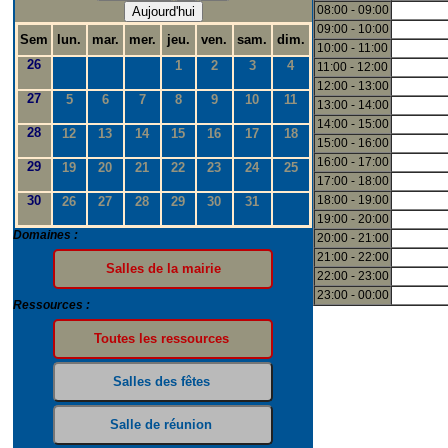
08:00 - 09:00
Aujourd'hui
09:00 - 10:00
Sem
lun.
mar.
mer.
jeu.
ven.
sam.
dim.
10:00 - 11:00
26
1
2
3
4
11:00 - 12:00
12:00 - 13:00
27
5
6
7
8
9
10
11
13:00 - 14:00
14:00 - 15:00
28
12
13
14
15
16
17
18
15:00 - 16:00
16:00 - 17:00
29
19
20
21
22
23
24
25
17:00 - 18:00
30
18:00 - 19:00
26
27
28
29
30
31
19:00 - 20:00
Domaines :
20:00 - 21:00
21:00 - 22:00
22:00 - 23:00
23:00 - 00:00
Ressources :