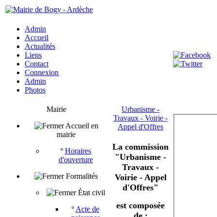
Admin
Accueil
Actualités
Liens
Contact
Connexion
Admin
Photos
Mairie
Urbanisme -
Travaux - Voirie -
Accueil en
Appel d'Offres
mairie
La commission
º
Horaires
"Urbanisme -
d'ouverture
Travaux -
Formalités
Voirie - Appel
d'Offres​"
État civil
est composée
º
Acte de
de :