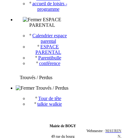
º
accueil de loisirs -
programme
ESPACE
PARENTAL
º
Calendrier espace
parental
º
ESPACE
PARENTAL
º
Parentibulle
º
conférence
Trouvés / Perdus
Trouvés / Perdus
º
Tour de tête
º
talkie walkie
Mairie de BOGY
Webmestre :
MAURIN
49 rue du bourg
N.