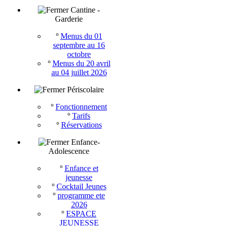
Cantine -
Garderie
º
Menus du 01
septembre au 16
octobre
º
Menus du 20 avril
au 04 juillet 2026
Périscolaire
º
Fonctionnement
º
Tarifs
º
Réservations
Enfance-
Adolescence
º
Enfance et
jeunesse
º
Cocktail Jeunes
º
programme ete
2026
º
ESPACE
JEUNESSE