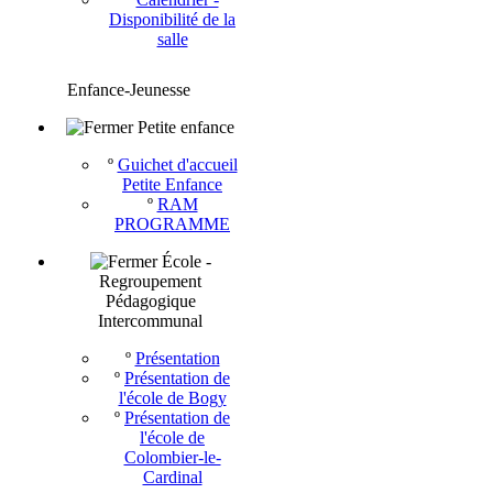
Disponibilité de la
salle
Enfance-Jeunesse
Petite enfance
º
Guichet d'accueil
Petite Enfance
º
RAM
PROGRAMME
École -
Regroupement
Pédagogique
Intercommunal
º
Présentation
º
Présentation de
l'école de Bogy
º
Présentation de
l'école de
Colombier-le-
Cardinal