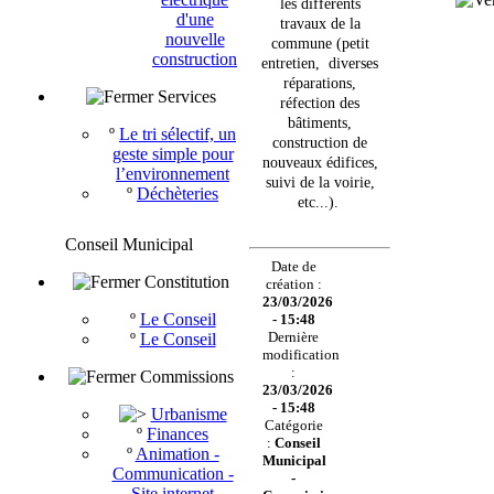
les différents
d'une
travaux de la
nouvelle
commune (petit
construction
entretien, diverses
réparations,
Services
réfection des
bâtiments,
º
Le tri sélectif, un
construction de
geste simple pour
nouveaux édifices,
l’environnement
suivi de la voirie,
º
Déchèteries
etc...).
Conseil Municipal
Date de
Constitution
création :
23/03/2026
º
Le Conseil
- 15:48
Dernière
º
Le Conseil
modification
:
Commissions
23/03/2026
- 15:48
Urbanisme
Catégorie
º
Finances
:
Conseil
º
Animation -
Municipal
Communication -
-
Site internet