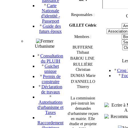
naissance
º
Carte
Nationale
Responsables :
d'identité -
C
Passeport
GILLET Cédric
º
Guide des
futurs époux
Membres :
Urbanisme
BUFFERNE
Thibaut
º
Consultation
BAROU LINE
Le
du PLUIH
RULLIÈRE
º
Guichet
Christian
º
Croq P
unique
º
Foo
DUMAS Marie
º
Permis de
construire
D'ANNIELLO
º
Déclaration
Thierry
de travaux
º
La commission
Autorisations
pré-instruit les
d'urbanisme et
demandes
Taxes
d'urbanisme reçues
º
en mairie.
Elle
Raccordement
étudie et projette
électrique