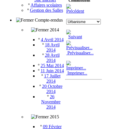
Commissions
º
Affaires scolaires
º
Gestion des Salles
Compte-rendus
2014
º
4 Avril 2014
º
18 Avril
2014
Prévisualiser...
º
28 Avril
2014
º
25 Mai 2014
º
11 Juin 2014
Imprimer...
º
17 Juillet
2014
º
20 Octobre
2014
º
26
Novembre
2014
2015
º
09 Février