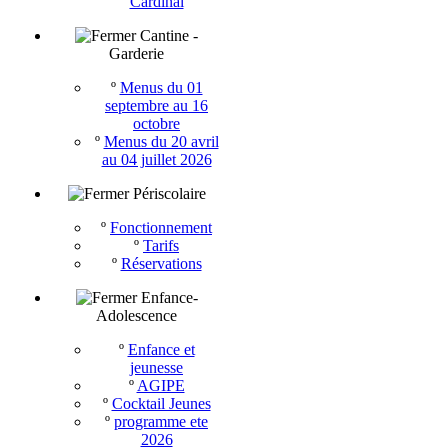
Cardinal
Cantine -
Garderie
º
Menus du 01
septembre au 16
octobre
º
Menus du 20 avril
au 04 juillet 2026
Périscolaire
º
Fonctionnement
º
Tarifs
º
Réservations
Enfance-
Adolescence
º
Enfance et
jeunesse
º
AGIPE
º
Cocktail Jeunes
º
programme ete
2026