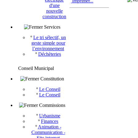
Imprimer...
d'une
nouvelle
construction
Services
º
Le tri sélectif, un
geste simple pour
l’environnement
º
Déchèteries
Conseil Municipal
Constitution
º
Le Conseil
º
Le Conseil
Commissions
º
Urbanisme
º
Finances
º
Animation -
Communication -
Site internet