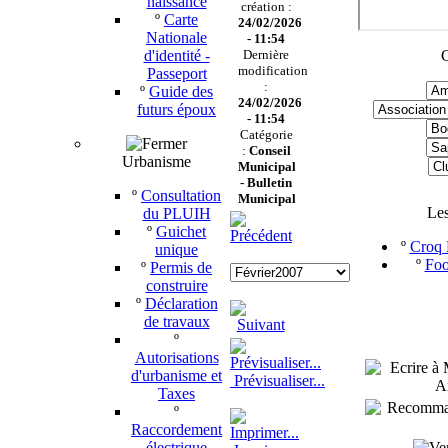
naissance
création :
º
Carte
24/02/2026
Nationale
- 11:54
d'identité -
Dernière
C
modification
Passeport
:
º
Guide des
24/02/2026
futurs époux
- 11:54
Catégorie
:
Conseil
Urbanisme
Municipal
-
Bulletin
º
Consultation
Municipal
Le
du PLUIH
º
Guichet
º
Croq P
unique
º
Foo
º
Permis de
construire
º
Déclaration
de travaux
º
Autorisations
d'urbanisme et
Prévisualiser...
Taxes
º
Raccordement
électrique