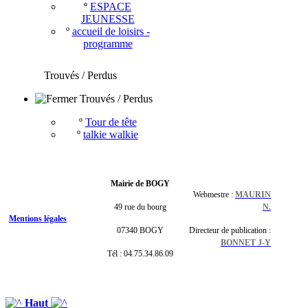
º
ESPACE
JEUNESSE
º
accueil de loisirs -
programme
Trouvés / Perdus
Trouvés / Perdus
º
Tour de tête
º
talkie walkie
Mairie de BOGY
Webmestre :
MAURIN
49 rue du bourg
N.
Mentions légales
07340 BOGY
Directeur de publication :
BONNET J-Y
Tél : 04.75.34.86.09
Haut