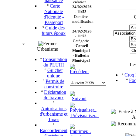
naissance
création :
º
Carte
24/02/2026
Nationale
- 11:53
d'identité -
Dernière
C
modification
Passeport
:
º
Guide des
24/02/2026
futurs époux
- 11:53
Catégorie
:
Conseil
Urbanisme
Municipal
-
Bulletin
º
Consultation
Municipal
Le
du PLUIH
º
Guichet
º
Croq P
unique
º
Foo
º
Permis de
construire
º
Déclaration
de travaux
º
Autorisations
d'urbanisme et
Prévisualiser...
Taxes
º
Raccordement
électrique