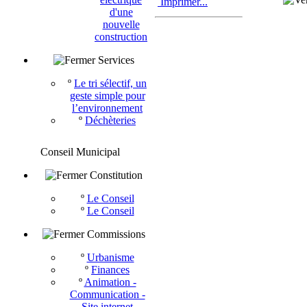
Imprimer...
d'une
nouvelle
construction
Services
º
Le tri sélectif, un
geste simple pour
l’environnement
º
Déchèteries
Conseil Municipal
Constitution
º
Le Conseil
º
Le Conseil
Commissions
º
Urbanisme
º
Finances
º
Animation -
Communication -
Site internet