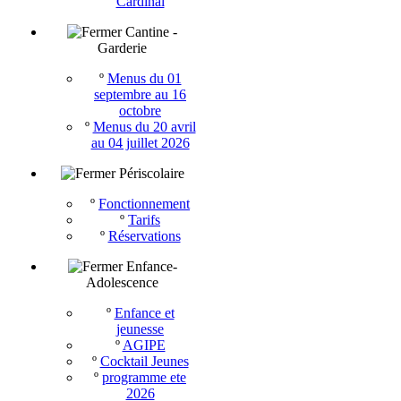
Cardinal
Cantine -
Garderie
º
Menus du 01
septembre au 16
octobre
º
Menus du 20 avril
au 04 juillet 2026
Périscolaire
º
Fonctionnement
º
Tarifs
º
Réservations
Enfance-
Adolescence
º
Enfance et
jeunesse
º
AGIPE
º
Cocktail Jeunes
º
programme ete
2026