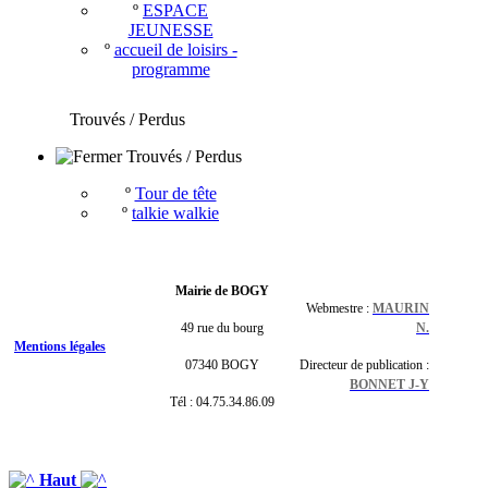
º
ESPACE
JEUNESSE
º
accueil de loisirs -
programme
Trouvés / Perdus
Trouvés / Perdus
º
Tour de tête
º
talkie walkie
Mairie de BOGY
Webmestre :
MAURIN
49 rue du bourg
N.
Mentions légales
07340 BOGY
Directeur de publication :
BONNET J-Y
Tél : 04.75.34.86.09
Haut