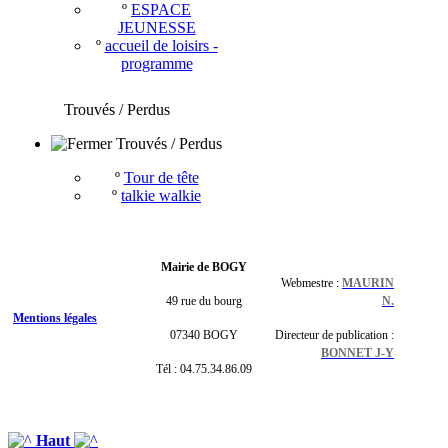
º
ESPACE
JEUNESSE
º
accueil de loisirs -
programme
Trouvés / Perdus
Trouvés / Perdus
º
Tour de tête
º
talkie walkie
Mairie de BOGY
Webmestre :
MAURIN
49 rue du bourg
N.
Mentions légales
07340 BOGY
Directeur de publication :
BONNET J-Y
Tél : 04.75.34.86.09
Haut