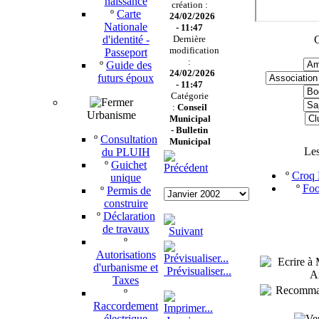
naissance
création :
º
Carte
24/02/2026
Nationale
- 11:47
d'identité -
Dernière
C
modification
Passeport
:
º
Guide des
24/02/2026
futurs époux
- 11:47
Catégorie
:
Conseil
Urbanisme
Municipal
-
Bulletin
º
Consultation
Municipal
Le
du PLUIH
º
Guichet
º
Croq P
unique
º
Foo
º
Permis de
construire
º
Déclaration
de travaux
º
Autorisations
d'urbanisme et
Prévisualiser...
Taxes
º
Raccordement
électrique