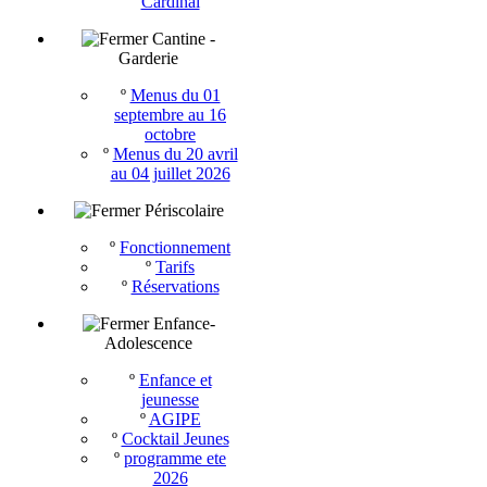
Cardinal
Cantine -
Garderie
º
Menus du 01
septembre au 16
octobre
º
Menus du 20 avril
au 04 juillet 2026
Périscolaire
º
Fonctionnement
º
Tarifs
º
Réservations
Enfance-
Adolescence
º
Enfance et
jeunesse
º
AGIPE
º
Cocktail Jeunes
º
programme ete
2026