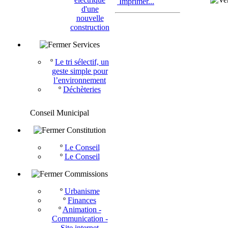
Imprimer...
d'une
nouvelle
construction
Services
º
Le tri sélectif, un
geste simple pour
l’environnement
º
Déchèteries
Conseil Municipal
Constitution
º
Le Conseil
º
Le Conseil
Commissions
º
Urbanisme
º
Finances
º
Animation -
Communication -
Site internet