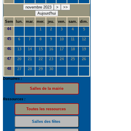
novembre 2023
>
>>
Aujourd'hui
Sem
lun.
mar.
mer.
jeu.
ven.
sam.
dim.
44
1
2
3
4
5
45
6
7
8
9
10
11
12
46
13
14
15
16
17
18
19
47
20
21
22
23
24
25
26
48
27
28
29
30
Domaines :
Ressources :