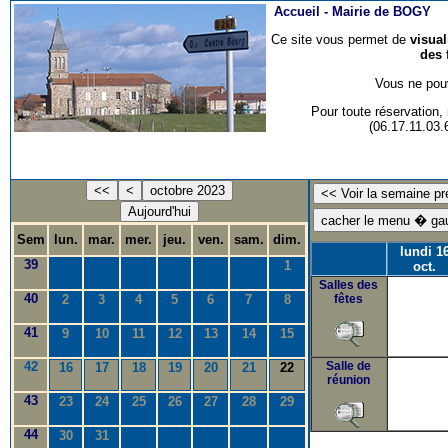
Accueil -
Mairie de BOGY
Ce site vous permet de
visua
des 
Vous ne pouv
Pour toute réservation
(06.17.11.03
<<
<
octobre 2023
Aujourd'hui
Sem
lun.
mar.
mer.
jeu.
ven.
sam.
dim.
lundi 1
39
1
oct.
Salles des
40
2
3
4
5
6
7
8
fêtes
41
9
10
11
12
13
14
15
42
Salle de
16
17
18
19
20
21
22
réunion
43
23
24
25
26
27
28
29
44
30
31