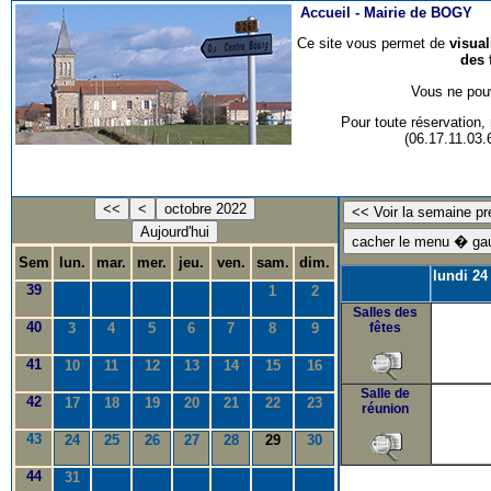
Accueil -
Mairie de BOGY
Ce site vous permet de
visua
des 
Vous ne pouv
Pour toute réservation
(06.17.11.03
<<
<
octobre 2022
Aujourd'hui
Sem
lun.
mar.
mer.
jeu.
ven.
sam.
dim.
lundi 24
39
1
2
Salles des
40
3
4
5
6
7
8
9
fêtes
41
10
11
12
13
14
15
16
Salle de
42
17
18
19
20
21
22
23
réunion
43
24
25
26
27
28
29
30
44
31