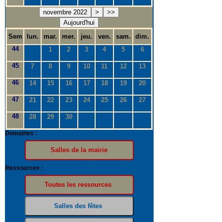
novembre 2022
>
>>
Aujourd'hui
Sem
lun.
mar.
mer.
jeu.
ven.
sam.
dim.
44
1
2
3
4
5
6
45
7
8
9
10
11
12
13
46
14
15
16
17
18
19
20
47
21
22
23
24
25
26
27
48
28
29
30
Domaines :
Ressources :