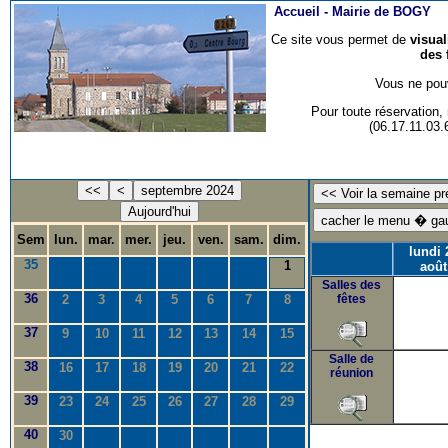
Accueil -
Mairie de BOGY
Ce site vous permet de
visua
des 
Vous ne pouv
Pour toute réservation
(06.17.11.03
<<
<
septembre 2024
Aujourd'hui
Sem
lun.
mar.
mer.
jeu.
ven.
sam.
dim.
lundi 
35
1
août
Salles des
36
2
3
4
5
6
7
8
fêtes
37
9
10
11
12
13
14
15
Salle de
38
16
17
18
19
20
21
22
réunion
39
23
24
25
26
27
28
29
40
30