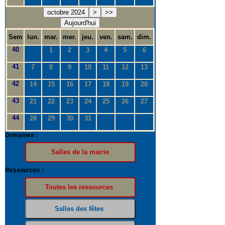
octobre 2024
>
>>
Aujourd'hui
Sem
lun.
mar.
mer.
jeu.
ven.
sam.
dim.
40
1
2
3
4
5
6
41
7
8
9
10
11
12
13
42
14
15
16
17
18
19
20
43
21
22
23
24
25
26
27
44
28
29
30
31
Domaines :
Ressources :