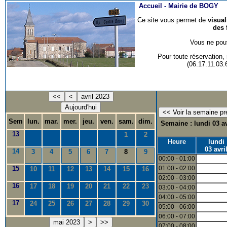
Accueil -
Mairie de BOGY
Ce site vous permet de
visua
des 
Vous ne pouv
Pour toute réservation
(06.17.11.03
<<
<
avril 2023
Aujourd'hui
Sem
lun.
mar.
mer.
jeu.
ven.
sam.
dim.
Semaine : lundi 03 av
13
1
2
Heure
lundi
03 avri
14
3
4
5
6
7
8
9
00:00 - 01:00
15
01:00 - 02:00
10
11
12
13
14
15
16
02:00 - 03:00
16
17
18
19
20
21
22
23
03:00 - 04:00
04:00 - 05:00
17
24
25
26
27
28
29
30
05:00 - 06:00
06:00 - 07:00
mai 2023
>
>>
07:00 - 08:00