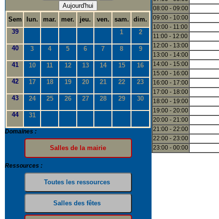
Aujourd'hui
08:00 - 09:00
09:00 - 10:00
Sem
lun.
mar.
mer.
jeu.
ven.
sam.
dim.
10:00 - 11:00
39
1
2
11:00 - 12:00
12:00 - 13:00
40
3
4
5
6
7
8
9
13:00 - 14:00
14:00 - 15:00
41
10
11
12
13
14
15
16
15:00 - 16:00
42
17
18
19
20
21
22
23
16:00 - 17:00
17:00 - 18:00
43
24
25
26
27
28
29
30
18:00 - 19:00
19:00 - 20:00
44
31
20:00 - 21:00
21:00 - 22:00
Domaines :
22:00 - 23:00
23:00 - 00:00
Ressources :