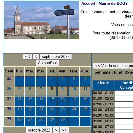
Accueil -
Mairie de BOGY
Ce site vous permet de
visua
des 
Vous ne pouv
Pour toute réservation
(06.17.11.03
<<
<
septembre 2022
Aujourd'hui
Sem
lun.
mar.
mer.
jeu.
ven.
sam.
dim.
Semaine : lundi 05 se
35
1
2
3
4
Heure
lundi
05 sept
36
5
6
7
8
9
10
11
00:00 - 01:00
37
01:00 - 02:00
12
13
14
15
16
17
18
02:00 - 03:00
38
19
20
21
22
23
24
25
03:00 - 04:00
04:00 - 05:00
39
26
27
28
29
30
05:00 - 06:00
06:00 - 07:00
octobre 2022
>
>>
07:00 - 08:00