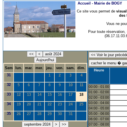
Accueil -
Mairie de BOGY
Ce site vous permet de
visua
des 
Vous ne pouv
Pour toute réservation
(06.17.11.03
<<
<
août 2024
Aujourd'hui
Sem
lun.
mar.
mer.
jeu.
ven.
sam.
dim.
Heure
31
1
2
3
4
32
5
6
7
8
9
10
11
00:00 - 01:00
01:00 - 02:00
33
12
13
14
15
16
17
18
02:00 - 03:00
03:00 - 04:00
34
19
20
21
22
23
24
25
04:00 - 05:00
35
26
27
28
29
30
31
05:00 - 06:00
06:00 - 07:00
septembre 2024
>
>>
07:00 - 08:00