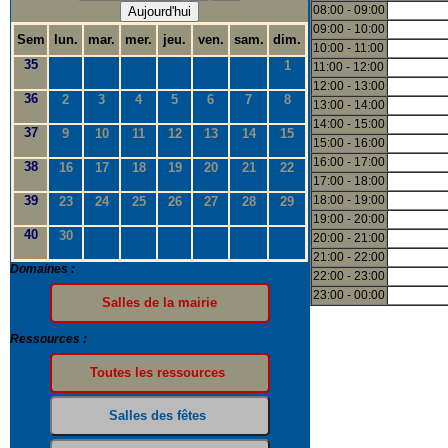
08:00 - 09:00
Aujourd'hui
09:00 - 10:00
Sem
lun.
mar.
mer.
jeu.
ven.
sam.
dim.
10:00 - 11:00
35
1
11:00 - 12:00
12:00 - 13:00
36
2
3
4
5
6
7
8
13:00 - 14:00
14:00 - 15:00
37
9
10
11
12
13
14
15
15:00 - 16:00
16:00 - 17:00
38
16
17
18
19
20
21
22
17:00 - 18:00
39
18:00 - 19:00
23
24
25
26
27
28
29
19:00 - 20:00
40
30
20:00 - 21:00
21:00 - 22:00
Domaines :
22:00 - 23:00
23:00 - 00:00
Ressources :