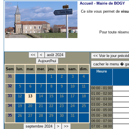
Accueil -
Mairie de BOGY
Ce site vous permet de
visu
Pour toute réserv
<<
<
août 2024
Aujourd'hui
Sem
lun.
mar.
mer.
jeu.
ven.
sam.
dim.
Heure
31
1
2
3
4
32
5
6
7
8
9
10
11
00:00 - 01:00
01:00 - 02:00
33
12
13
14
15
16
17
18
02:00 - 03:00
03:00 - 04:00
34
19
20
21
22
23
24
25
04:00 - 05:00
35
26
27
28
29
30
31
05:00 - 06:00
06:00 - 07:00
septembre 2024
>
>>
07:00 - 08:00