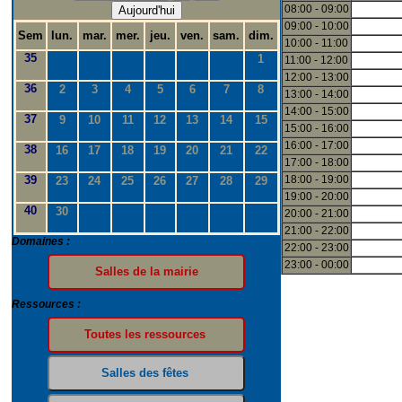
08:00 - 09:00
Aujourd'hui
09:00 - 10:00
Sem
lun.
mar.
mer.
jeu.
ven.
sam.
dim.
10:00 - 11:00
35
1
11:00 - 12:00
12:00 - 13:00
36
2
3
4
5
6
7
8
13:00 - 14:00
14:00 - 15:00
37
9
10
11
12
13
14
15
15:00 - 16:00
16:00 - 17:00
38
16
17
18
19
20
21
22
17:00 - 18:00
39
18:00 - 19:00
23
24
25
26
27
28
29
19:00 - 20:00
40
30
20:00 - 21:00
21:00 - 22:00
Domaines :
22:00 - 23:00
23:00 - 00:00
Ressources :