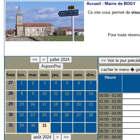
Accueil -
Mairie de BOGY
Ce site vous permet de
visu
Pour toute réserv
<<
<
juillet 2024
Aujourd'hui
Sem
lun.
mar.
mer.
jeu.
ven.
sam.
dim.
Heure
27
1
2
3
4
5
6
7
28
8
9
10
11
12
13
14
00:00 - 01:00
01:00 - 02:00
29
15
16
17
18
19
20
21
02:00 - 03:00
03:00 - 04:00
30
22
23
24
25
26
27
28
04:00 - 05:00
31
29
30
31
05:00 - 06:00
06:00 - 07:00
août 2024
>
>>
07:00 - 08:00