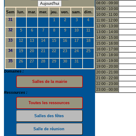
08:00 - 09:00
Aujourd'hui
09:00 - 10:00
Sem
lun.
mar.
mer.
jeu.
ven.
sam.
dim.
10:00 - 11:00
31
1
2
3
4
11:00 - 12:00
12:00 - 13:00
32
5
6
7
8
9
10
11
13:00 - 14:00
14:00 - 15:00
33
12
13
14
15
16
17
18
15:00 - 16:00
16:00 - 17:00
34
19
20
21
22
23
24
25
17:00 - 18:00
35
18:00 - 19:00
26
27
28
29
30
31
19:00 - 20:00
Domaines :
20:00 - 21:00
21:00 - 22:00
22:00 - 23:00
23:00 - 00:00
Ressources :