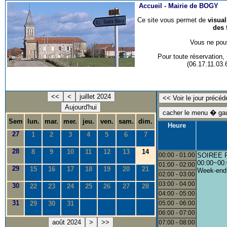
Accueil -
Mairie de BOGY
Ce site vous permet de
visua
des 
Vous ne pouv
Pour toute réservation
(06.17.11.03
<<
<
juillet 2024
Aujourd'hui
Sem
lun.
mar.
mer.
jeu.
ven.
sam.
dim.
Heure
27
1
2
3
4
5
6
7
28
8
9
10
11
12
13
14
00:00 - 01:00
SOIREE 
00:00~00:
01:00 - 02:00
29
15
16
17
18
19
20
21
Week-end
02:00 - 03:00
03:00 - 04:00
30
22
23
24
25
26
27
28
04:00 - 05:00
31
29
30
31
05:00 - 06:00
06:00 - 07:00
août 2024
>
>>
07:00 - 08:00