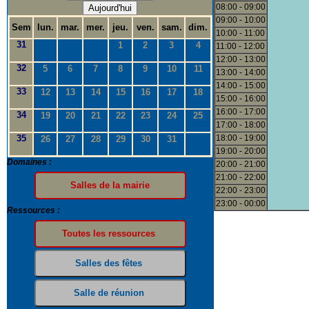
08:00 - 09:00
Aujourd'hui
09:00 - 10:00
Sem
lun.
mar.
mer.
jeu.
ven.
sam.
dim.
10:00 - 11:00
31
1
2
3
4
11:00 - 12:00
12:00 - 13:00
32
5
6
7
8
9
10
11
13:00 - 14:00
14:00 - 15:00
33
12
13
14
15
16
17
18
15:00 - 16:00
16:00 - 17:00
34
19
20
21
22
23
24
25
17:00 - 18:00
35
18:00 - 19:00
26
27
28
29
30
31
19:00 - 20:00
Domaines :
20:00 - 21:00
21:00 - 22:00
22:00 - 23:00
23:00 - 00:00
Ressources :