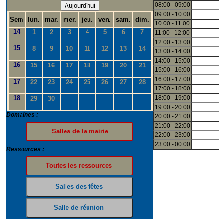
08:00 - 09:00
Aujourd'hui
09:00 - 10:00
Sem
lun.
mar.
mer.
jeu.
ven.
sam.
dim.
10:00 - 11:00
14
1
2
3
4
5
6
7
11:00 - 12:00
12:00 - 13:00
15
8
9
10
11
12
13
14
13:00 - 14:00
14:00 - 15:00
16
15
16
17
18
19
20
21
15:00 - 16:00
16:00 - 17:00
17
22
23
24
25
26
27
28
17:00 - 18:00
18
18:00 - 19:00
29
30
19:00 - 20:00
Domaines :
20:00 - 21:00
21:00 - 22:00
22:00 - 23:00
23:00 - 00:00
Ressources :