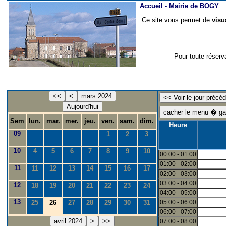
Accueil -
Mairie de BOGY
Ce site vous permet de
visu
Pour toute réserv
<<
<
mars 2024
Aujourd'hui
Sem
lun.
mar.
mer.
jeu.
ven.
sam.
dim.
Heure
09
1
2
3
10
4
5
6
7
8
9
10
00:00 - 01:00
01:00 - 02:00
11
11
12
13
14
15
16
17
02:00 - 03:00
03:00 - 04:00
12
18
19
20
21
22
23
24
04:00 - 05:00
13
25
26
27
28
29
30
31
05:00 - 06:00
06:00 - 07:00
avril 2024
>
>>
07:00 - 08:00