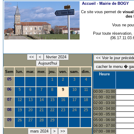
Accueil -
Mairie de BOGY
Ce site vous permet de
visua
des 
Vous ne pouv
Pour toute réservation
(06.17.11.03
<<
<
février 2024
Aujourd'hui
Sem
lun.
mar.
mer.
jeu.
ven.
sam.
dim.
Heure
05
1
2
3
4
06
5
6
7
8
9
10
11
00:00 - 01:00
01:00 - 02:00
07
12
13
14
15
16
17
18
02:00 - 03:00
03:00 - 04:00
08
19
20
21
22
23
24
25
04:00 - 05:00
09
26
27
28
29
05:00 - 06:00
06:00 - 07:00
mars 2024
>
>>
07:00 - 08:00