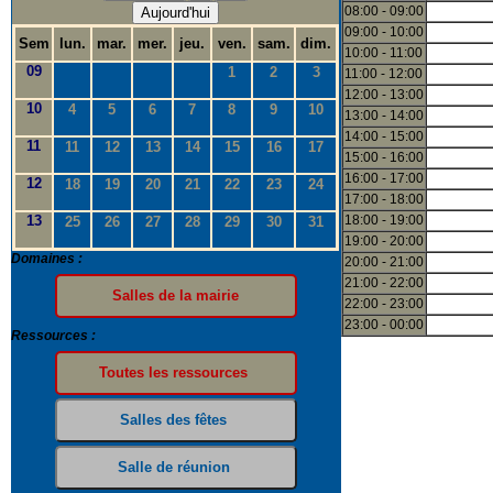
08:00 - 09:00
Aujourd'hui
09:00 - 10:00
Sem
lun.
mar.
mer.
jeu.
ven.
sam.
dim.
10:00 - 11:00
09
1
2
3
11:00 - 12:00
12:00 - 13:00
10
4
5
6
7
8
9
10
13:00 - 14:00
14:00 - 15:00
11
11
12
13
14
15
16
17
15:00 - 16:00
16:00 - 17:00
12
18
19
20
21
22
23
24
17:00 - 18:00
13
18:00 - 19:00
25
26
27
28
29
30
31
19:00 - 20:00
Domaines :
20:00 - 21:00
21:00 - 22:00
22:00 - 23:00
23:00 - 00:00
Ressources :