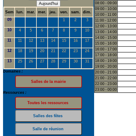
08:00 - 09:00
Aujourd'hui
09:00 - 10:00
Sem
lun.
mar.
mer.
jeu.
ven.
sam.
dim.
10:00 - 11:00
09
1
2
3
11:00 - 12:00
12:00 - 13:00
10
4
5
6
7
8
9
10
13:00 - 14:00
14:00 - 15:00
11
11
12
13
14
15
16
17
15:00 - 16:00
16:00 - 17:00
12
18
19
20
21
22
23
24
17:00 - 18:00
13
18:00 - 19:00
25
26
27
28
29
30
31
19:00 - 20:00
Domaines :
20:00 - 21:00
21:00 - 22:00
22:00 - 23:00
23:00 - 00:00
Ressources :