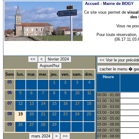
Accueil -
Mairie de BOGY
Ce site vous permet de
visua
des 
Vous ne pouv
Pour toute réservation
(06.17.11.03
<<
<
février 2024
Aujourd'hui
Sem
lun.
mar.
mer.
jeu.
ven.
sam.
dim.
Heure
05
1
2
3
4
06
5
6
7
8
9
10
11
00:00 - 01:00
01:00 - 02:00
07
12
13
14
15
16
17
18
02:00 - 03:00
03:00 - 04:00
08
19
20
21
22
23
24
25
04:00 - 05:00
09
26
27
28
29
05:00 - 06:00
06:00 - 07:00
mars 2024
>
>>
07:00 - 08:00