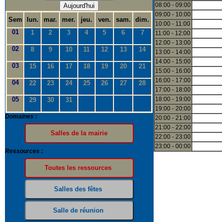
08:00 - 09:00
Aujourd'hui
09:00 - 10:00
Sem
lun.
mar.
mer.
jeu.
ven.
sam.
dim.
10:00 - 11:00
01
1
2
3
4
5
6
7
11:00 - 12:00
12:00 - 13:00
02
8
9
10
11
12
13
14
13:00 - 14:00
14:00 - 15:00
03
15
16
17
18
19
20
21
15:00 - 16:00
16:00 - 17:00
04
22
23
24
25
26
27
28
17:00 - 18:00
05
18:00 - 19:00
29
30
31
19:00 - 20:00
Domaines :
20:00 - 21:00
21:00 - 22:00
22:00 - 23:00
23:00 - 00:00
Ressources :