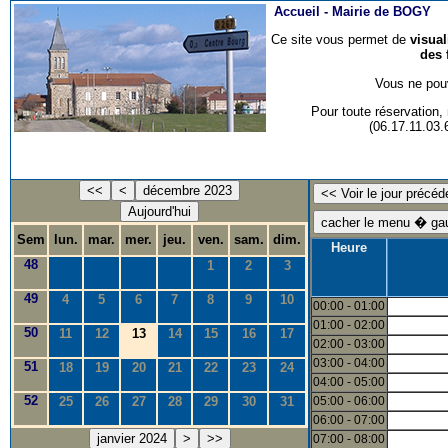
Accueil -
Mairie de BOGY
Ce site vous permet de
visua
des 
Vous ne pouv
Pour toute réservation
(06.17.11.03
<<
<
décembre 2023
Aujourd'hui
Sem
lun.
mar.
mer.
jeu.
ven.
sam.
dim.
Heure
48
1
2
3
49
4
5
6
7
8
9
10
00:00 - 01:00
01:00 - 02:00
50
11
12
13
14
15
16
17
02:00 - 03:00
03:00 - 04:00
51
18
19
20
21
22
23
24
04:00 - 05:00
52
25
26
27
28
29
30
31
05:00 - 06:00
06:00 - 07:00
janvier 2024
>
>>
07:00 - 08:00