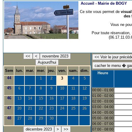
Accueil -
Mairie de BOGY
Ce site vous permet de
visua
des 
Vous ne pouv
Pour toute réservation
(06.17.11.03
<<
<
novembre 2023
Aujourd'hui
Sem
lun.
mar.
mer.
jeu.
ven.
sam.
dim.
Heure
44
1
2
3
4
5
45
6
7
8
9
10
11
12
00:00 - 01:00
01:00 - 02:00
46
13
14
15
16
17
18
19
02:00 - 03:00
03:00 - 04:00
47
20
21
22
23
24
25
26
04:00 - 05:00
48
27
28
29
30
05:00 - 06:00
06:00 - 07:00
décembre 2023
>
>>
07:00 - 08:00