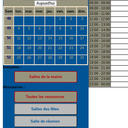
08:00 - 09:00
Aujourd'hui
09:00 - 10:00
Sem
lun.
mar.
mer.
jeu.
ven.
sam.
dim.
10:00 - 11:00
48
1
2
3
11:00 - 12:00
12:00 - 13:00
49
4
5
6
7
8
9
10
13:00 - 14:00
14:00 - 15:00
50
11
12
13
14
15
16
17
15:00 - 16:00
16:00 - 17:00
51
18
19
20
21
22
23
24
17:00 - 18:00
52
18:00 - 19:00
25
26
27
28
29
30
31
19:00 - 20:00
Domaines :
20:00 - 21:00
21:00 - 22:00
22:00 - 23:00
23:00 - 00:00
Ressources :