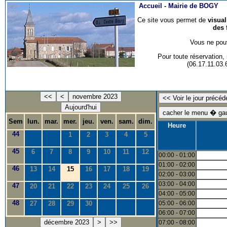
Accueil -
Mairie de BOGY
Ce site vous permet de
visua
des 
Vous ne pouv
Pour toute réservation
(06.17.11.03
<<
<
novembre 2023
Aujourd'hui
Sem
lun.
mar.
mer.
jeu.
ven.
sam.
dim.
Heure
44
1
2
3
4
5
45
6
7
8
9
10
11
12
00:00 - 01:00
01:00 - 02:00
46
13
14
15
16
17
18
19
02:00 - 03:00
03:00 - 04:00
47
20
21
22
23
24
25
26
04:00 - 05:00
48
27
28
29
30
05:00 - 06:00
06:00 - 07:00
décembre 2023
>
>>
07:00 - 08:00