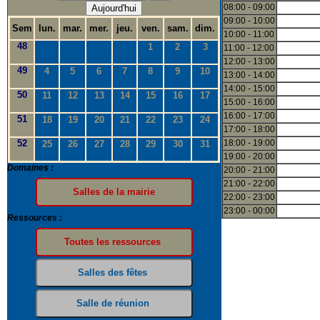
08:00 - 09:00
Aujourd'hui
09:00 - 10:00
Sem
lun.
mar.
mer.
jeu.
ven.
sam.
dim.
10:00 - 11:00
48
1
2
3
11:00 - 12:00
12:00 - 13:00
49
4
5
6
7
8
9
10
13:00 - 14:00
14:00 - 15:00
50
11
12
13
14
15
16
17
15:00 - 16:00
16:00 - 17:00
51
18
19
20
21
22
23
24
17:00 - 18:00
52
18:00 - 19:00
25
26
27
28
29
30
31
19:00 - 20:00
Domaines :
20:00 - 21:00
21:00 - 22:00
22:00 - 23:00
23:00 - 00:00
Ressources :