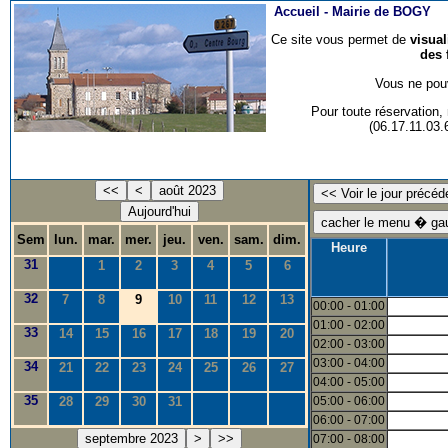
Accueil -
Mairie de BOGY
Ce site vous permet de
visua
des 
Vous ne pouv
Pour toute réservation
(06.17.11.03
<<
<
août 2023
Aujourd'hui
Sem
lun.
mar.
mer.
jeu.
ven.
sam.
dim.
Heure
31
1
2
3
4
5
6
32
7
8
9
10
11
12
13
00:00 - 01:00
01:00 - 02:00
33
14
15
16
17
18
19
20
02:00 - 03:00
03:00 - 04:00
34
21
22
23
24
25
26
27
04:00 - 05:00
35
28
29
30
31
05:00 - 06:00
06:00 - 07:00
septembre 2023
>
>>
07:00 - 08:00