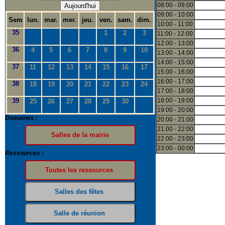
08:00 - 09:00
Aujourd'hui
09:00 - 10:00
Sem
lun.
mar.
mer.
jeu.
ven.
sam.
dim.
10:00 - 11:00
35
1
2
3
11:00 - 12:00
12:00 - 13:00
36
4
5
6
7
8
9
10
13:00 - 14:00
14:00 - 15:00
37
11
12
13
14
15
16
17
15:00 - 16:00
16:00 - 17:00
38
18
19
20
21
22
23
24
17:00 - 18:00
39
18:00 - 19:00
25
26
27
28
29
30
19:00 - 20:00
Domaines :
20:00 - 21:00
21:00 - 22:00
22:00 - 23:00
23:00 - 00:00
Ressources :