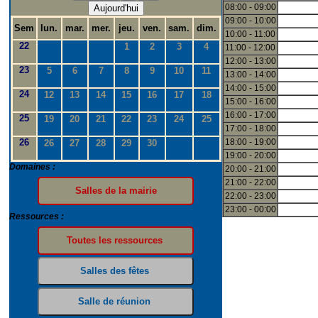
08:00 - 09:00
Aujourd'hui
09:00 - 10:00
Sem
lun.
mar.
mer.
jeu.
ven.
sam.
dim.
10:00 - 11:00
22
1
2
3
4
11:00 - 12:00
12:00 - 13:00
23
5
6
7
8
9
10
11
13:00 - 14:00
14:00 - 15:00
24
12
13
14
15
16
17
18
15:00 - 16:00
16:00 - 17:00
25
19
20
21
22
23
24
25
17:00 - 18:00
26
18:00 - 19:00
26
27
28
29
30
19:00 - 20:00
Domaines :
20:00 - 21:00
21:00 - 22:00
22:00 - 23:00
23:00 - 00:00
Ressources :