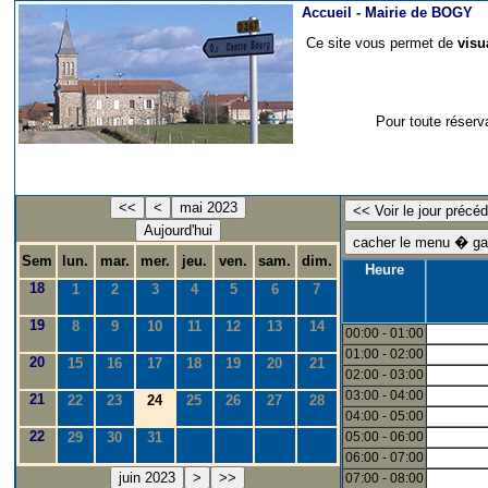
Accueil -
Mairie de BOGY
Ce site vous permet de
visu
Pour toute réserv
<<
<
mai 2023
Aujourd'hui
Sem
lun.
mar.
mer.
jeu.
ven.
sam.
dim.
Heure
18
1
2
3
4
5
6
7
19
8
9
10
11
12
13
14
00:00 - 01:00
01:00 - 02:00
20
15
16
17
18
19
20
21
02:00 - 03:00
03:00 - 04:00
21
22
23
24
25
26
27
28
04:00 - 05:00
22
29
30
31
05:00 - 06:00
06:00 - 07:00
juin 2023
>
>>
07:00 - 08:00