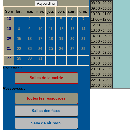
08:00 - 09:00
Aujourd'hui
09:00 - 10:00
Sem
lun.
mar.
mer.
jeu.
ven.
sam.
dim.
10:00 - 11:00
18
1
2
3
4
5
6
7
11:00 - 12:00
12:00 - 13:00
19
8
9
10
11
12
13
14
13:00 - 14:00
14:00 - 15:00
20
15
16
17
18
19
20
21
15:00 - 16:00
16:00 - 17:00
21
22
23
24
25
26
27
28
17:00 - 18:00
22
18:00 - 19:00
29
30
31
19:00 - 20:00
Domaines :
20:00 - 21:00
21:00 - 22:00
22:00 - 23:00
23:00 - 00:00
Ressources :