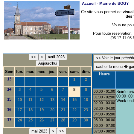
Accueil -
Mairie de BOGY
Ce site vous permet de
visua
des 
Vous ne pouv
Pour toute réservation
(06.17.11.03
<<
<
avril 2023
Aujourd'hui
Sem
lun.
mar.
mer.
jeu.
ven.
sam.
dim.
Heure
13
1
2
14
3
4
5
6
7
8
9
00:00 - 01:00
Soirée pri
00:00~00:
01:00 - 02:00
15
10
11
12
13
14
15
16
Week-end
02:00 - 03:00
03:00 - 04:00
16
17
18
19
20
21
22
23
04:00 - 05:00
17
24
25
26
27
28
29
30
05:00 - 06:00
06:00 - 07:00
mai 2023
>
>>
07:00 - 08:00