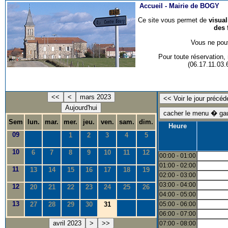
Accueil -
Mairie de BOGY
Ce site vous permet de
visua
des 
Vous ne pouv
Pour toute réservation
(06.17.11.03
<<
<
mars 2023
Aujourd'hui
Sem
lun.
mar.
mer.
jeu.
ven.
sam.
dim.
Heure
09
1
2
3
4
5
10
6
7
8
9
10
11
12
00:00 - 01:00
01:00 - 02:00
11
13
14
15
16
17
18
19
02:00 - 03:00
03:00 - 04:00
12
20
21
22
23
24
25
26
04:00 - 05:00
13
27
28
29
30
31
05:00 - 06:00
06:00 - 07:00
avril 2023
>
>>
07:00 - 08:00