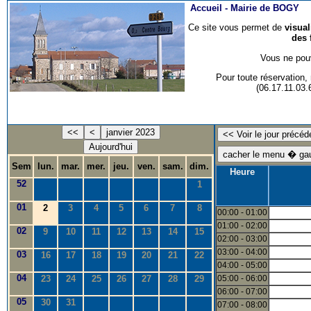
Accueil -
Mairie de BOGY
Ce site vous permet de
visua
des 
Vous ne pouv
Pour toute réservation
(06.17.11.03
<<
<
janvier 2023
Aujourd'hui
Sem
lun.
mar.
mer.
jeu.
ven.
sam.
dim.
Heure
52
1
01
2
3
4
5
6
7
8
00:00 - 01:00
01:00 - 02:00
02
9
10
11
12
13
14
15
02:00 - 03:00
03:00 - 04:00
03
16
17
18
19
20
21
22
04:00 - 05:00
04
23
24
25
26
27
28
29
05:00 - 06:00
06:00 - 07:00
05
30
31
07:00 - 08:00