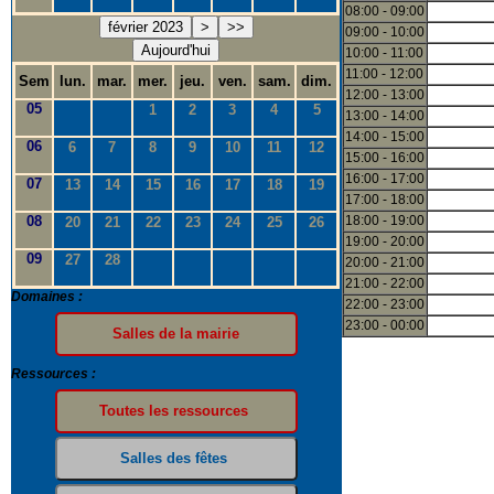
08:00 - 09:00
février 2023
>
>>
09:00 - 10:00
Aujourd'hui
10:00 - 11:00
11:00 - 12:00
Sem
lun.
mar.
mer.
jeu.
ven.
sam.
dim.
12:00 - 13:00
05
1
2
3
4
5
13:00 - 14:00
14:00 - 15:00
06
6
7
8
9
10
11
12
15:00 - 16:00
16:00 - 17:00
07
13
14
15
16
17
18
19
17:00 - 18:00
08
18:00 - 19:00
20
21
22
23
24
25
26
19:00 - 20:00
09
27
28
20:00 - 21:00
21:00 - 22:00
Domaines :
22:00 - 23:00
23:00 - 00:00
Ressources :