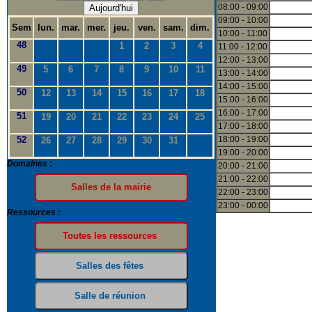
08:00 - 09:00
Aujourd'hui
09:00 - 10:00
Sem
lun.
mar.
mer.
jeu.
ven.
sam.
dim.
10:00 - 11:00
48
1
2
3
4
11:00 - 12:00
12:00 - 13:00
49
5
6
7
8
9
10
11
13:00 - 14:00
14:00 - 15:00
50
12
13
14
15
16
17
18
15:00 - 16:00
16:00 - 17:00
51
19
20
21
22
23
24
25
17:00 - 18:00
52
18:00 - 19:00
26
27
28
29
30
31
19:00 - 20:00
Domaines :
20:00 - 21:00
21:00 - 22:00
22:00 - 23:00
23:00 - 00:00
Ressources :