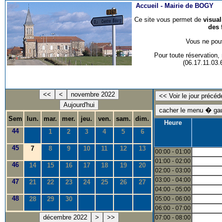
Accueil -
Mairie de BOGY
Ce site vous permet de
visua
des 
Vous ne pouv
Pour toute réservation
(06.17.11.03
<<
<
novembre 2022
Aujourd'hui
Sem
lun.
mar.
mer.
jeu.
ven.
sam.
dim.
Heure
44
1
2
3
4
5
6
45
7
8
9
10
11
12
13
00:00 - 01:00
01:00 - 02:00
46
14
15
16
17
18
19
20
02:00 - 03:00
03:00 - 04:00
47
21
22
23
24
25
26
27
04:00 - 05:00
48
28
29
30
05:00 - 06:00
06:00 - 07:00
décembre 2022
>
>>
07:00 - 08:00