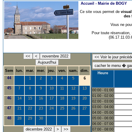
Accueil -
Mairie de BOGY
Ce site vous permet de
visua
des 
Vous ne pouv
Pour toute réservation
(06.17.11.03
<<
<
novembre 2022
Aujourd'hui
Sem
lun.
mar.
mer.
jeu.
ven.
sam.
dim.
Heure
44
1
2
3
4
5
6
45
7
8
9
10
11
12
13
00:00 - 01:00
01:00 - 02:00
46
14
15
16
17
18
19
20
02:00 - 03:00
03:00 - 04:00
47
21
22
23
24
25
26
27
04:00 - 05:00
48
28
29
30
05:00 - 06:00
06:00 - 07:00
décembre 2022
>
>>
07:00 - 08:00