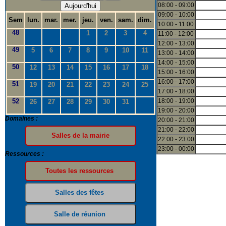
08:00 - 09:00
Aujourd'hui
09:00 - 10:00
Sem
lun.
mar.
mer.
jeu.
ven.
sam.
dim.
10:00 - 11:00
48
1
2
3
4
11:00 - 12:00
12:00 - 13:00
49
5
6
7
8
9
10
11
13:00 - 14:00
14:00 - 15:00
50
12
13
14
15
16
17
18
15:00 - 16:00
16:00 - 17:00
51
19
20
21
22
23
24
25
17:00 - 18:00
52
18:00 - 19:00
26
27
28
29
30
31
19:00 - 20:00
Domaines :
20:00 - 21:00
21:00 - 22:00
22:00 - 23:00
23:00 - 00:00
Ressources :