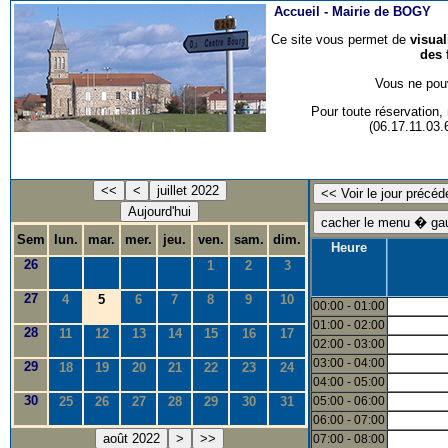
Accueil -
Mairie de BOGY
Ce site vous permet de
visua
des 
Vous ne pouv
Pour toute réservation
(06.17.11.03
<<
<
juillet 2022
Aujourd'hui
Sem
lun.
mar.
mer.
jeu.
ven.
sam.
dim.
Heure
26
1
2
3
27
4
5
6
7
8
9
10
00:00 - 01:00
01:00 - 02:00
28
11
12
13
14
15
16
17
02:00 - 03:00
03:00 - 04:00
29
18
19
20
21
22
23
24
04:00 - 05:00
30
25
26
27
28
29
30
31
05:00 - 06:00
06:00 - 07:00
août 2022
>
>>
07:00 - 08:00