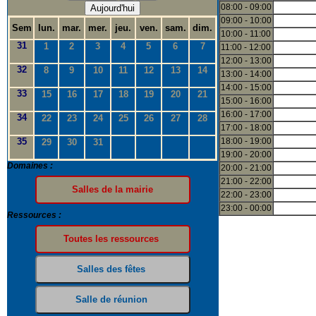
08:00 - 09:00
Aujourd'hui
09:00 - 10:00
Sem
lun.
mar.
mer.
jeu.
ven.
sam.
dim.
10:00 - 11:00
31
1
2
3
4
5
6
7
11:00 - 12:00
12:00 - 13:00
32
8
9
10
11
12
13
14
13:00 - 14:00
14:00 - 15:00
33
15
16
17
18
19
20
21
15:00 - 16:00
16:00 - 17:00
34
22
23
24
25
26
27
28
17:00 - 18:00
35
18:00 - 19:00
29
30
31
19:00 - 20:00
Domaines :
20:00 - 21:00
21:00 - 22:00
22:00 - 23:00
23:00 - 00:00
Ressources :