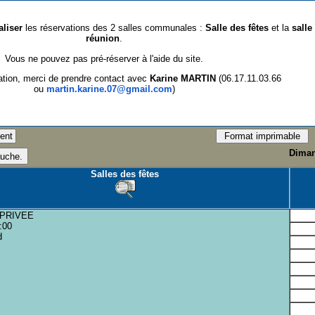
aliser
les réservations des 2 salles communales :
Salle des fêtes
et la
salle
réunion
.
Vous ne pouvez pas pré-réserver à l'aide du site.
ation, merci de prendre contact avec
Karine MARTIN
(06.17.11.03.66
ou
martin.karine.07@gmail.com
)
Diman
Salles des fêtes
 PRIVEE
:00
d