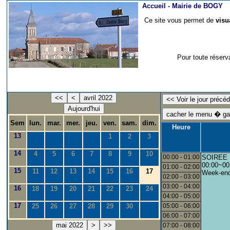
Accueil -
Mairie de BOGY
Ce site vous permet de
visu
Pour toute réserv
<<
<
avril 2022
Aujourd'hui
Sem
lun.
mar.
mer.
jeu.
ven.
sam.
dim.
Heure
13
1
2
3
14
4
5
6
7
8
9
10
00:00 - 01:00
SOIREE
00:00~00
01:00 - 02:00
15
11
12
13
14
15
16
17
Week-en
02:00 - 03:00
03:00 - 04:00
16
18
19
20
21
22
23
24
04:00 - 05:00
17
25
26
27
28
29
30
05:00 - 06:00
06:00 - 07:00
mai 2022
>
>>
07:00 - 08:00