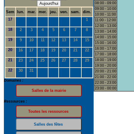
08:00 - 09:00
Aujourd'hui
09:00 - 10:00
Sem
lun.
mar.
mer.
jeu.
ven.
sam.
dim.
10:00 - 11:00
17
1
11:00 - 12:00
12:00 - 13:00
18
2
3
4
5
6
7
8
13:00 - 14:00
14:00 - 15:00
19
9
10
11
12
13
14
15
15:00 - 16:00
16:00 - 17:00
20
16
17
18
19
20
21
22
17:00 - 18:00
21
18:00 - 19:00
23
24
25
26
27
28
29
19:00 - 20:00
22
30
31
20:00 - 21:00
21:00 - 22:00
Domaines :
22:00 - 23:00
23:00 - 00:00
Ressources :