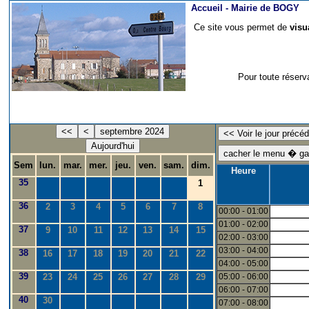
Accueil -
Mairie de BOGY
Ce site vous permet de
visu
Pour toute réserv
<<
<
septembre 2024
Aujourd'hui
Sem
lun.
mar.
mer.
jeu.
ven.
sam.
dim.
Heure
35
1
36
2
3
4
5
6
7
8
00:00 - 01:00
01:00 - 02:00
37
9
10
11
12
13
14
15
02:00 - 03:00
03:00 - 04:00
38
16
17
18
19
20
21
22
04:00 - 05:00
39
23
24
25
26
27
28
29
05:00 - 06:00
06:00 - 07:00
40
30
07:00 - 08:00