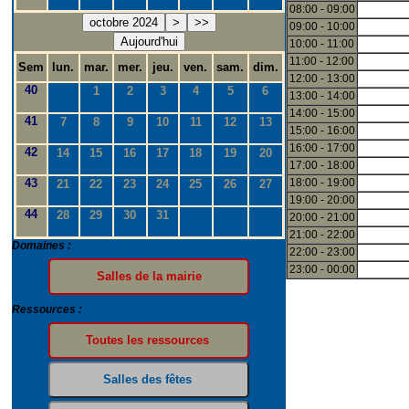
08:00 - 09:00
octobre 2024
>
>>
09:00 - 10:00
Aujourd'hui
10:00 - 11:00
11:00 - 12:00
Sem
lun.
mar.
mer.
jeu.
ven.
sam.
dim.
12:00 - 13:00
40
1
2
3
4
5
6
13:00 - 14:00
14:00 - 15:00
41
7
8
9
10
11
12
13
15:00 - 16:00
16:00 - 17:00
42
14
15
16
17
18
19
20
17:00 - 18:00
43
18:00 - 19:00
21
22
23
24
25
26
27
19:00 - 20:00
44
28
29
30
31
20:00 - 21:00
21:00 - 22:00
Domaines :
22:00 - 23:00
23:00 - 00:00
Ressources :