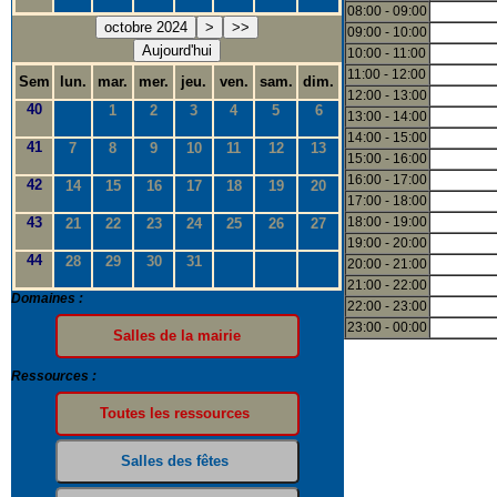
08:00 - 09:00
octobre 2024
>
>>
09:00 - 10:00
Aujourd'hui
10:00 - 11:00
11:00 - 12:00
Sem
lun.
mar.
mer.
jeu.
ven.
sam.
dim.
12:00 - 13:00
40
1
2
3
4
5
6
13:00 - 14:00
14:00 - 15:00
41
7
8
9
10
11
12
13
15:00 - 16:00
16:00 - 17:00
42
14
15
16
17
18
19
20
17:00 - 18:00
43
18:00 - 19:00
21
22
23
24
25
26
27
19:00 - 20:00
44
28
29
30
31
20:00 - 21:00
21:00 - 22:00
Domaines :
22:00 - 23:00
23:00 - 00:00
Ressources :