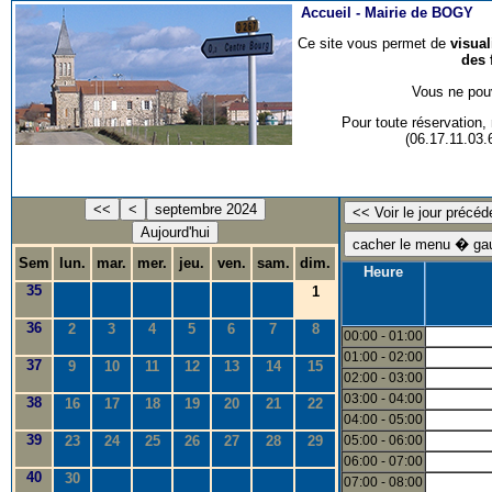
Accueil -
Mairie de BOGY
Ce site vous permet de
visua
des 
Vous ne pouv
Pour toute réservation
(06.17.11.03
<<
<
septembre 2024
Aujourd'hui
Sem
lun.
mar.
mer.
jeu.
ven.
sam.
dim.
Heure
35
1
36
2
3
4
5
6
7
8
00:00 - 01:00
01:00 - 02:00
37
9
10
11
12
13
14
15
02:00 - 03:00
03:00 - 04:00
38
16
17
18
19
20
21
22
04:00 - 05:00
39
23
24
25
26
27
28
29
05:00 - 06:00
06:00 - 07:00
40
30
07:00 - 08:00