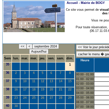
Accueil -
Mairie de BOGY
Ce site vous permet de
visua
des 
Vous ne pouv
Pour toute réservation
(06.17.11.03
<<
<
septembre 2024
Aujourd'hui
Sem
lun.
mar.
mer.
jeu.
ven.
sam.
dim.
Heure
35
1
36
2
3
4
5
6
7
8
00:00 - 01:00
01:00 - 02:00
37
9
10
11
12
13
14
15
02:00 - 03:00
03:00 - 04:00
38
16
17
18
19
20
21
22
04:00 - 05:00
39
23
24
25
26
27
28
29
05:00 - 06:00
06:00 - 07:00
40
30
07:00 - 08:00