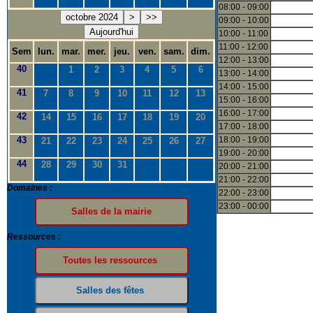
08:00 - 09:00
octobre 2024
>
>>
09:00 - 10:00
Aujourd'hui
10:00 - 11:00
11:00 - 12:00
Sem
lun.
mar.
mer.
jeu.
ven.
sam.
dim.
12:00 - 13:00
40
1
2
3
4
5
6
13:00 - 14:00
14:00 - 15:00
41
7
8
9
10
11
12
13
15:00 - 16:00
16:00 - 17:00
42
14
15
16
17
18
19
20
17:00 - 18:00
43
18:00 - 19:00
21
22
23
24
25
26
27
19:00 - 20:00
44
28
29
30
31
20:00 - 21:00
21:00 - 22:00
Domaines :
22:00 - 23:00
23:00 - 00:00
Ressources :