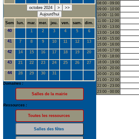
08:00 - 09:00
octobre 2024
>
>>
09:00 - 10:00
Aujourd'hui
10:00 - 11:00
11:00 - 12:00
Sem
lun.
mar.
mer.
jeu.
ven.
sam.
dim.
12:00 - 13:00
40
1
2
3
4
5
6
13:00 - 14:00
14:00 - 15:00
41
7
8
9
10
11
12
13
15:00 - 16:00
16:00 - 17:00
42
14
15
16
17
18
19
20
17:00 - 18:00
43
18:00 - 19:00
21
22
23
24
25
26
27
19:00 - 20:00
44
28
29
30
31
20:00 - 21:00
21:00 - 22:00
Domaines :
22:00 - 23:00
23:00 - 00:00
Ressources :