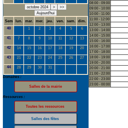
08:00 - 09:00
octobre 2024
>
>>
09:00 - 10:00
Aujourd'hui
10:00 - 11:00
11:00 - 12:00
Sem
lun.
mar.
mer.
jeu.
ven.
sam.
dim.
12:00 - 13:00
40
1
2
3
4
5
6
13:00 - 14:00
14:00 - 15:00
41
7
8
9
10
11
12
13
15:00 - 16:00
16:00 - 17:00
42
14
15
16
17
18
19
20
17:00 - 18:00
43
18:00 - 19:00
21
22
23
24
25
26
27
19:00 - 20:00
44
28
29
30
31
20:00 - 21:00
21:00 - 22:00
Domaines :
22:00 - 23:00
23:00 - 00:00
Ressources :