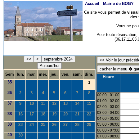
Accueil -
Mairie de BOGY
Ce site vous permet de
visua
des 
Vous ne pouv
Pour toute réservation
(06.17.11.03
<<
<
septembre 2024
Aujourd'hui
Sem
lun.
mar.
mer.
jeu.
ven.
sam.
dim.
Heure
35
1
36
2
3
4
5
6
7
8
00:00 - 01:00
01:00 - 02:00
37
9
10
11
12
13
14
15
02:00 - 03:00
03:00 - 04:00
38
16
17
18
19
20
21
22
04:00 - 05:00
39
23
24
25
26
27
28
29
05:00 - 06:00
06:00 - 07:00
40
30
07:00 - 08:00